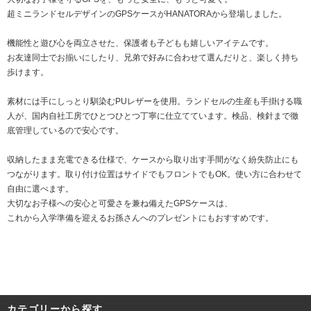
超ミニランドセルデザインのGPSケースがHANATORAから登場しました。
機能性と遊び心を両立させた、保護者も子どもも嬉しいアイテムです。
お友達同士でお揃いにしたり、兄弟で好みに合わせて選んだりと、楽しく持ち
歩けます。
素材には手にしっとり馴染むPUレザーを使用。ランドセルの生産も手掛ける職
人が、国内自社工房でひとつひとつ丁寧に仕立てています。検品、検針まで徹
底管理しているので安心です。
収納したまま充電できる仕様で、ケースから取り出す手間がなく紛失防止にも
つながります。取り付け位置はサイドでもフロントでもOK。使い方に合わせて
自由に選べます。
大切なお子様への安心と可愛さを兼ね備えたGPSケースは、
これから入学準備を迎えるお孫さんへのプレゼントにもおすすめです。
カテゴリーから探す