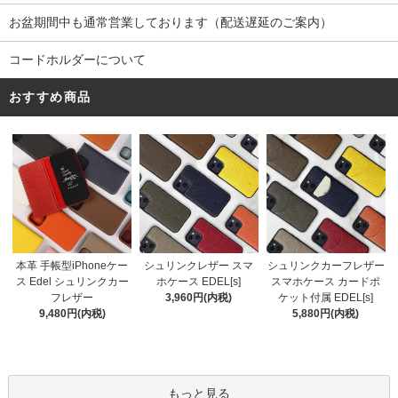
お盆期間中も通常営業しております（配送遅延のご案内）
コードホルダーについて
おすすめ商品
シュリンクレザー スマ
本革 手帳型iPhoneケー
シュリンクカーフレザー
ホケース EDEL[s]
ス Edel シュリンクカー
スマホケース カードポ
3,960円(内税)
フレザー
ケット付属 EDEL[s]
9,480円(内税)
5,880円(内税)
もっと見る