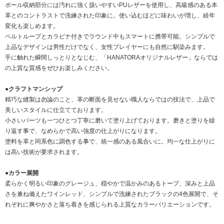
ボール収納部分には汚れに強く扱いやすいPUレザーを使用し、高級感のある本
革とのコントラストで洗練された印象に。使い込むほどに味わいが増し、経年
変化も楽しめます。
ベルトループとカラビナ付きでラウンド中もスマートに携帯可能。シンプルで
上品なデザインは男性だけでなく、女性プレイヤーにも自然に馴染みます。
手に触れた瞬間しっとりとなじむ、「HANATORAオリジナルレザー」ならでは
の上質な質感をぜひお楽しみください。
●クラフトマンシップ
精巧な縫製は勿論のこと、革の断面を見せない職人ならではの技法で、上品で
美しいスタイルに仕立てております。
小さいパーツも一つひとつ丁寧に磨いて塗り上げております。磨きと塗りを繰
り返す事で、なめらかで高い強度の仕上がりになります。
塗料を革と同系色に調色する事で、統一感のある風合いに。均一な仕上がりに
は高い技術が要求されます。
●カラー展開
柔らかく明るい印象のグレージュ、穏やかで温かみのあるトープ、深みと上品
さを兼ね備えたワインレッド、シンプルで洗練されたブラックの4色展開で、そ
れぞれに爽やかさと落ち着きを感じられる上質なカラーバリエーションです。