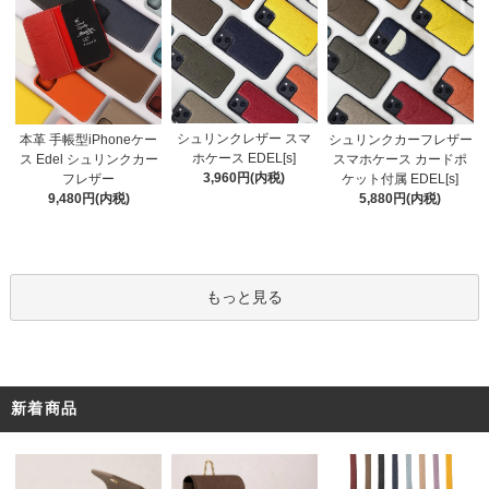
シュリンクレザー スマ
本革 手帳型iPhoneケー
シュリンクカーフレザー
ホケース EDEL[s]
ス Edel シュリンクカー
スマホケース カードポ
3,960円(内税)
フレザー
ケット付属 EDEL[s]
9,480円(内税)
5,880円(内税)
もっと見る
新着商品