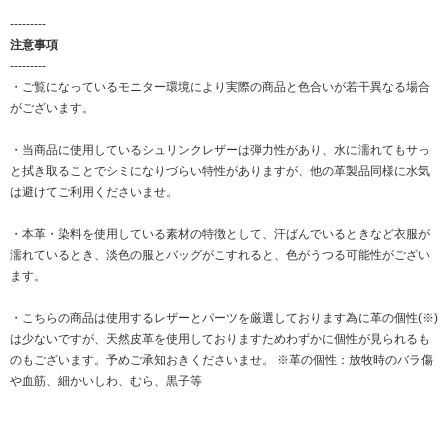
---------
注意事項
---------
・ご覧になっているモニター環境により実際の商品と色合いが若干異なる場合
がございます。
・当商品に使用しているシュリンクレザーは弾力性があり、水に濡れてもサっ
と拭き取ることでシミになりづらい特性がありますが、他の革製品同様に水気
は避けてご利用くださいませ。
・本革・染料を使用している素材の特徴として、汗ばんでいるときなど衣服が
濡れているとき、淡色の服とバッグがこすれると、色がうつる可能性がござい
ます。
・こちらの商品は使用するレザーとパーツを厳選しております為に革の個性(※)
は少ないですが、天然皮革を使用しておりますためわずかに個性が見られるも
のもございます。予めご承知おきくださいませ。 ※革の個性：放牧時のバラ傷
や血筋、細かいしわ、むら、黒子等