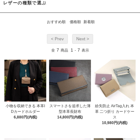
レザーの種類で選ぶ
おすすめ順
価格順
新着順
< Prev
Next >
7
1
7
全
商品
-
表示
小物を収納できる 本革I
スマートさを追求した薄
紛失防止 AirTag入れ 本
Dカードホルダー
型本革長財布
革 二つ折り カードケー
6,880円(内税)
14,800円(内税)
ス
10,980円(内税)